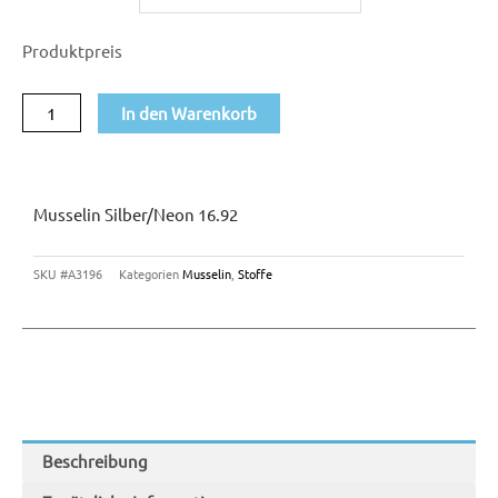
16.92
Produktpreis
Menge
In den Warenkorb
Musselin Silber/neon 16.92
SKU
#A3196
Kategorien
Musselin
,
Stoffe
Beschreibung