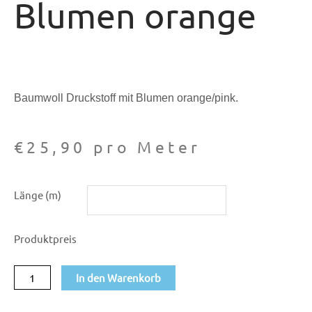
Blumen orange
Baumwoll Druckstoff mit Blumen orange/pink.
€
25,90
pro Meter
Viscose
Länge (m)
Druckstoff
Blumen
Produktpreis
orange
Menge
In den Warenkorb