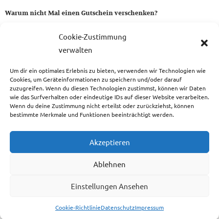
Warum nicht Mal einen Gutschein verschenken?
Ein Gutschein von uns ist das perfekte Geschenk für alle Stoff-
Cookie-Zustimmung
und Nähbegeisterten.
verwalten
Um dir ein optimales Erlebnis zu bieten, verwenden wir Technologien wie
zum Gutschein
Cookies, um Geräteinformationen zu speichern und/oder darauf
zuzugreifen. Wenn du diesen Technologien zustimmst, können wir Daten
wie das Surfverhalten oder eindeutige IDs auf dieser Website verarbeiten.
Wenn du deine Zustimmung nicht erteilst oder zurückziehst, können
bestimmte Merkmale und Funktionen beeinträchtigt werden.
Copyright © 2026 Das Atelier
Akzeptieren
Ablehnen
Einstellungen Ansehen
Cookie-Richtlinie
Datenschutz
Impressum