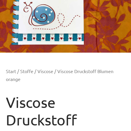
Start
/
Stoffe
/
Viscose
/ Viscose Druckstoff Blumen
orange
Viscose
Druckstoff