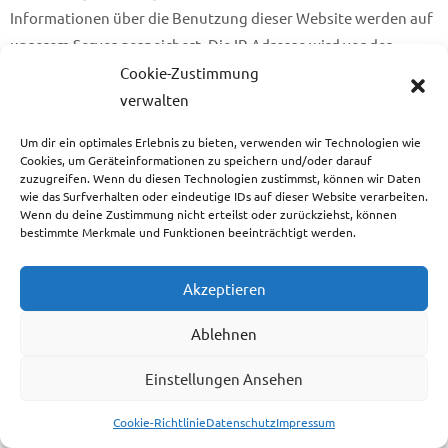
Informationen über die Benutzung dieser Website werden auf
unserem Server gespeichert. Die IP-Adresse wird vor der
Speicherung anonymisiert.
Cookie-Zustimmung
verwalten
Mit Hilfe von Matomo sind wir in der Lage Daten über die
Nutzung unserer Website durch die Websitebesucher zu
Um dir ein optimales Erlebnis zu bieten, verwenden wir Technologien wie
Cookies, um Geräteinformationen zu speichern und/oder darauf
erfassen und zu analysieren. Hierdurch können wir u. a.
zuzugreifen. Wenn du diesen Technologien zustimmst, können wir Daten
herausfinden, wann welche Seitenaufrufe getätigt wurden
wie das Surfverhalten oder eindeutige IDs auf dieser Website verarbeiten.
Wenn du deine Zustimmung nicht erteilst oder zurückziehst, können
und aus welcher Region sie kommen. Außerdem erfassen wir
bestimmte Merkmale und Funktionen beeinträchtigt werden.
verschiedene Logdateien (z. B. IP-Adresse, Referrer,
verwendete Browser und Betriebssysteme) und können
Akzeptieren
messen, ob unsere Websitebesucher bestimmte Aktionen
durchführen (z. B. Klicks, Käufe u. Ä.).
Ablehnen
Die Nutzung dieses Analyse-Tools erfolgt auf Grundlage von
Einstellungen Ansehen
Art. 6 Abs. 1 lit. f DSGVO. Der Websitebetreiber hat ein
Cookie-Richtlinie
Datenschutz
Impressum
berechtigtes Interesse an der anonymisierten Analyse des