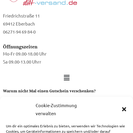
Friedrichstraße 11
69412 Eberbach
06271-94 69 84-0
Öffnungszeiten
Mo-Fr 09.00-18.00 Uhr
Sa 09.00-13.00 Uhrr
Warum nicht Mal einen Gutschein verschenken?
Ein Gutschein von uns ist das perfekte Geschenk für alle Stoff-
Cookie-Zustimmung
und Nähbegeisterten.
verwalten
Um dir ein optimales Erlebnis zu bieten, verwenden wir Technologien wie
zum Gutschein
Cookies, um Geräteinformationen zu speichern und/oder darauf