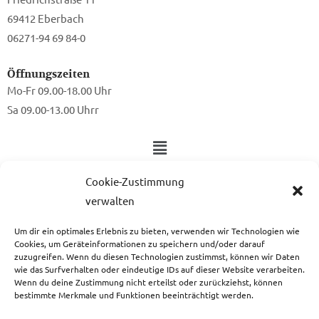
69412 Eberbach
06271-94 69 84-0
Öffnungszeiten
Mo-Fr 09.00-18.00 Uhr
Sa 09.00-13.00 Uhrr
Cookie-Zustimmung
Warum nicht Mal einen Gutschein verschenken?
verwalten
Ein Gutschein von uns ist das perfekte Geschenk für alle Stoff-
und Nähbegeisterten.
Um dir ein optimales Erlebnis zu bieten, verwenden wir Technologien wie
Cookies, um Geräteinformationen zu speichern und/oder darauf
zuzugreifen. Wenn du diesen Technologien zustimmst, können wir Daten
wie das Surfverhalten oder eindeutige IDs auf dieser Website verarbeiten.
zum Gutschein
Wenn du deine Zustimmung nicht erteilst oder zurückziehst, können
bestimmte Merkmale und Funktionen beeinträchtigt werden.