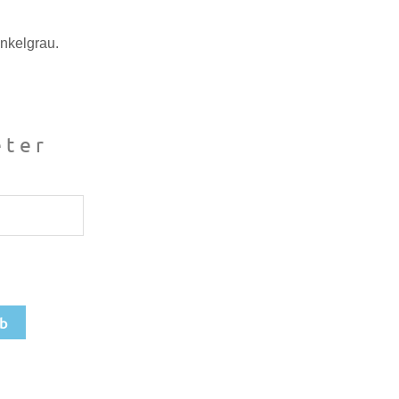
nkelgrau.
ter
rb