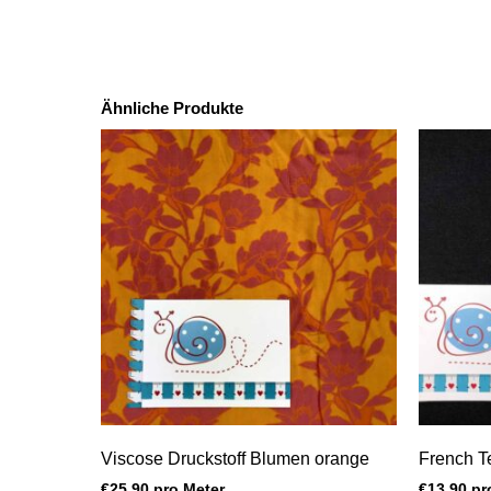
Ähnliche Produkte
Viscose Druckstoff Blumen orange
French Te
€
25,90
pro Meter
€
13,90
pr