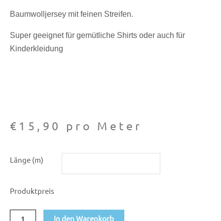
Baumwolljersey mit feinen Streifen.
Super geeignet für gemütliche Shirts oder auch für
Kinderkleidung
€
15,90
pro Meter
Baumwoll-
Länge (m)
Jersey
feine
Produktpreis
Streifen
pink
In den Warenkorb
Menge