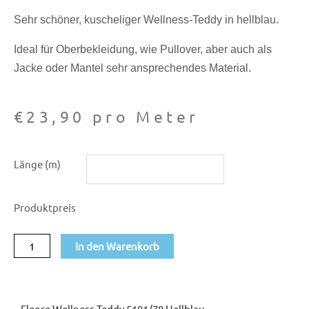
Sehr schöner, kuscheliger Wellness-Teddy in hellblau.
Ideal für Oberbekleidung, wie Pullover, aber auch als
Jacke oder Mantel sehr ansprechendes Material.
€
23,90
pro Meter
Fleece
Länge (m)
Wellness-
Teddy
Produktpreis
5181/78
hellblau
In den Warenkorb
Menge
Fleece Wellness-Teddy 5181/78 Hellblau