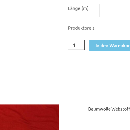
Baumwolle
Länge (m)
Webstoff
Candy251
Produktpreis
Menge
In den Warenko
Baumwolle Webstoff