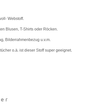
ll- Webstoff.
ten Blusen, T-Shirts oder Röcken.
g, Bilderrahmenbezug u.v.m.
ücher o.ä. ist dieser Stoff super geeignet.
er