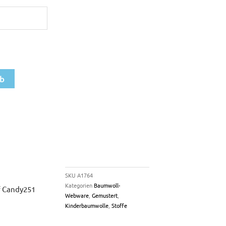
rb
SKU
A1764
Kategorien
Baumwoll-
 Candy251
Webware
,
Gemustert
,
Kinderbaumwolle
,
Stoffe