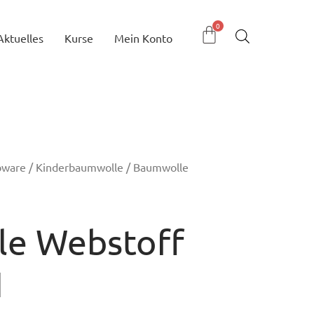
Aktuelles
Kurse
Mein Konto
bware
/
Kinderbaumwolle
/ Baumwolle
e Webstoff
1