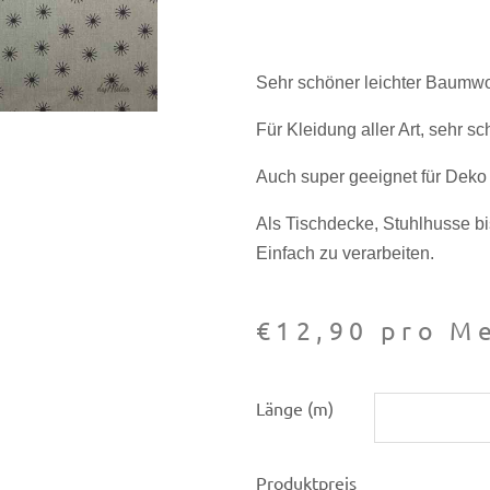
Sehr schöner leichter Baumw
Für Kleidung aller Art, sehr s
Auch super geeignet für Deko a
Als Tischdecke, Stuhlhusse b
Einfach zu verarbeiten.
€
12,90
pro Me
Baumwoll-
Länge (m)
Druck
Sternchen
Produktpreis
230D