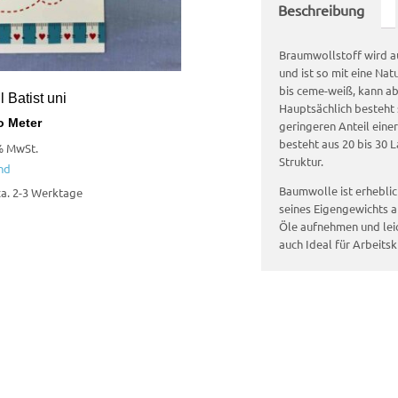
Beschreibung
Braumwollstoff wird 
und ist so mit eine Nat
bis ceme-weiß, kann ab
 Batist uni
Hauptsächlich besteht 
o Meter
geringeren Anteil eine
besteht aus 20 bis 30 
% MwSt.
Struktur.
nd
Baumwolle ist erheblic
 ca. 2-3 Werktage
seines Eigengewichts 
Öle aufnehmen und leic
auch Ideal für Arbeitsk