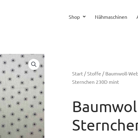
Shop
Nähmaschinen
Start
/
Stoffe
/
Baumwoll-We
Sternchen 230D mint
Baumwoll
Sternche