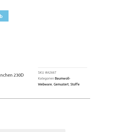
rb
SKU
#A2667
rnchen 230D
Kategorien
Baumwoll-
Webware
,
Gemustert
,
Stoffe