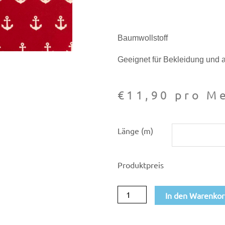
Baumwollstoff
Geeignet für Bekleidung und a
€
11,90
pro Me
Baumwoll
Länge (m)
Druck
Anker
Produktpreis
groß
Menge
In den Warenko