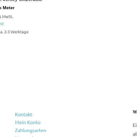
o Meter
% MwSt.
nd
 ca. 2-3 Werktage
W
Kontakt
Mein Konto
E
Zahlungsarten
a