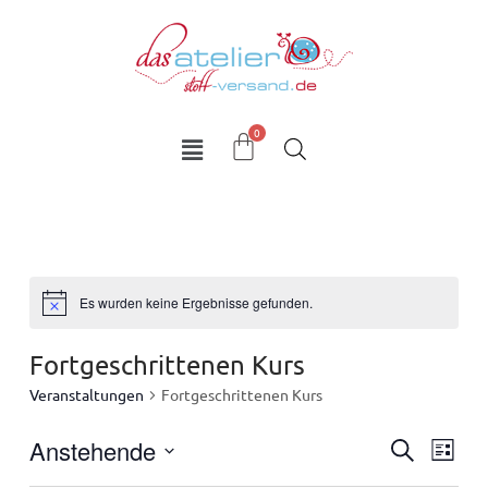
Zum
Inhalt
springen
Es wurden keine Ergebnisse gefunden.
Fortgeschrittenen Kurs
Veranstaltungen
Fortgeschrittenen Kurs
Anstehende
Veran
Ver
Suche
Liste
Ans
Datum