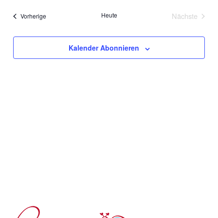
Suche
wählen.
Nav
Heute
Nächste
Veranstaltungen
Vorherige
und
Veranstalt
Ansic
Kalender Abonnieren
Navig