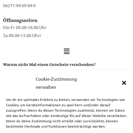
06271-94 69 84-0
Öffnungszeiten
Mo-Fr 09.00-18.00 Uhr
Sa 09.00-13.00 Uhrr
Warum nicht Mal einen Gutschein verschenken?
Ein Gutschein von uns ist das perfekte Geschenk für alle Stoff-
Cookie-Zustimmung
und Nähbegeisterten.
verwalten
Um dir ein optimales Erlebnis zu bieten, verwenden wir Technologien wie
zum Gutschein
Cookies, um Geräteinformationen zu speichern und/oder darauf
zuzugreifen. Wenn du diesen Technologien zustimmst, können wir Daten
wie das Surfverhalten oder eindeutige IDs auf dieser Website verarbeiten.
Wenn du deine Zustimmung nicht erteilst oder zurückziehst, können
bestimmte Merkmale und Funktionen beeinträchtigt werden.
Copyright © 2026 Das Atelier