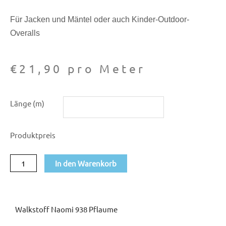
Für Jacken und Mäntel oder auch Kinder-Outdoor-
Overalls
€
21,90
pro Meter
Walkstoff
Länge (m)
Naomi
938
Produktpreis
pflaume
Menge
In den Warenkorb
Walkstoff Naomi 938 Pflaume