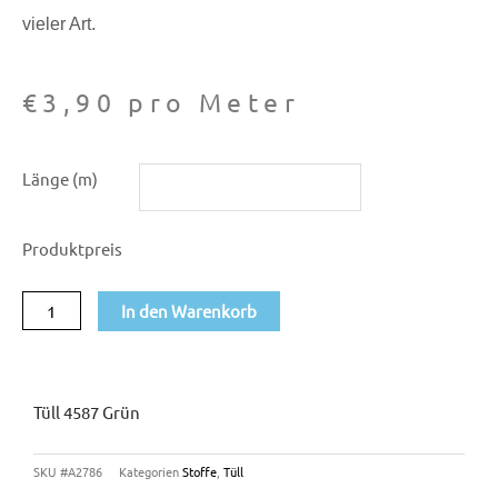
vieler Art.
€
3,90
pro Meter
Tüll
Länge (m)
4587
grün
Produktpreis
Menge
In den Warenkorb
Tüll 4587 Grün
SKU
#A2786
Kategorien
Stoffe
,
Tüll