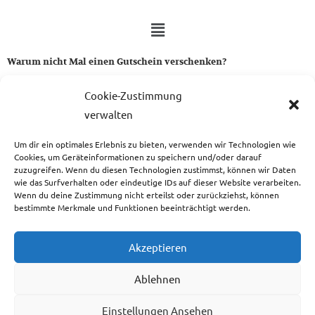
Warum nicht Mal einen Gutschein verschenken?
Ein Gutschein von uns ist das perfekte Geschenk für alle Stoff-
Cookie-Zustimmung
und Nähbegeisterten.
verwalten
Um dir ein optimales Erlebnis zu bieten, verwenden wir Technologien wie
zum Gutschein
Cookies, um Geräteinformationen zu speichern und/oder darauf
zuzugreifen. Wenn du diesen Technologien zustimmst, können wir Daten
wie das Surfverhalten oder eindeutige IDs auf dieser Website verarbeiten.
Wenn du deine Zustimmung nicht erteilst oder zurückziehst, können
bestimmte Merkmale und Funktionen beeinträchtigt werden.
Copyright © 2026 Das Atelier
Akzeptieren
Ablehnen
Einstellungen Ansehen