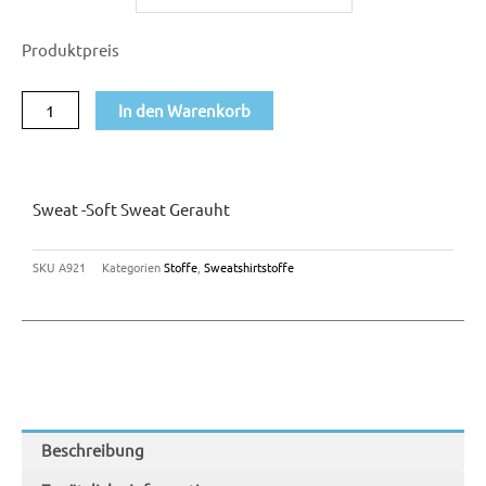
Soft
Produktpreis
Sweat
gerauht
In den Warenkorb
Menge
Sweat -Soft Sweat Gerauht
SKU
A921
Kategorien
Stoffe
,
Sweatshirtstoffe
Beschreibung