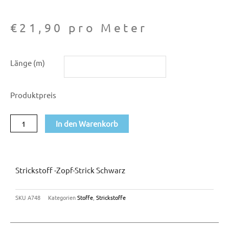
€
21,90
pro Meter
Strickstoff
Länge (m)
-
Zopf-
Produktpreis
Strick
schwarz
In den Warenkorb
Menge
Strickstoff -Zopf-Strick Schwarz
SKU
A748
Kategorien
Stoffe
,
Strickstoffe