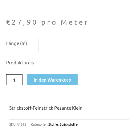
€
27,90
pro Meter
Strickstoff-
Länge (m)
Feinstrick
Pesante
Produktpreis
klein
Menge
In den Warenkorb
Strickstoff-Feinstrick Pesante Klein
SKU
A1395
Kategorien
Stoffe
,
Strickstoffe