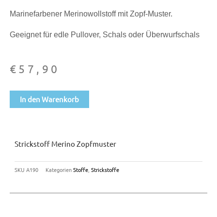
Marinefarbener Merinowollstoff mit Zopf-Muster.
Geeignet für edle Pullover, Schals oder Überwurfschals
€
57,90
Strickstoff
In den Warenkorb
Merino
Zopfmuster
Menge
Strickstoff Merino Zopfmuster
SKU
A190
Kategorien
Stoffe
,
Strickstoffe