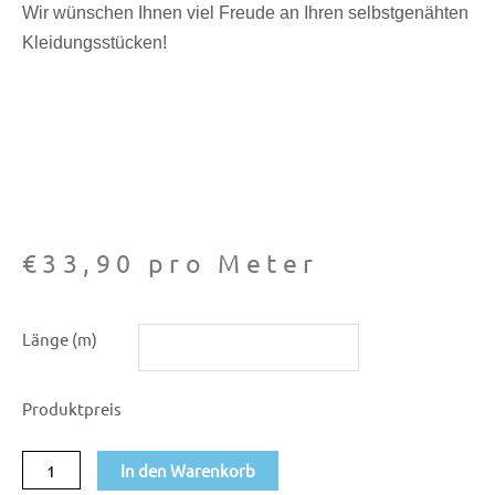
Wir wünschen Ihnen viel Freude an Ihren selbstgenähten
Kleidungsstücken!
€
33,90
pro Meter
Strickstoff
Länge (m)
Jaquard
Strick
Produktpreis
blau
Menge
In den Warenkorb