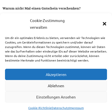
Warum nicht Mal einen Gutschein verschenken?
Ein Gutschein von uns ist das perfekte Geschenk für alle Stoff-
Cookie-Zustimmung
und Nähbegeisterten.
verwalten
Um dir ein optimales Erlebnis zu bieten, verwenden wir Technologien wie
zum Gutschein
Cookies, um Geräteinformationen zu speichern und/oder darauf
zuzugreifen. Wenn du diesen Technologien zustimmst, können wir Daten
wie das Surfverhalten oder eindeutige IDs auf dieser Website verarbeiten.
Wenn du deine Zustimmung nicht erteilst oder zurückziehst, können
bestimmte Merkmale und Funktionen beeinträchtigt werden.
Copyright © 2026 Das Atelier
Akzeptieren
Ablehnen
Einstellungen Ansehen
Cookie-Richtlinie
Datenschutz
Impressum