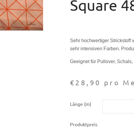
Square 4
Sehr hochwertiger Strickstoff 
sehr intensiven Farben. Produ
Geeignet für Pullover, Schals
€
28,90
pro Me
Alb-
Länge (m)
Strickstoff
Wonderland
Produktpreis
Cross