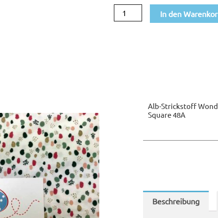
Square
In den Warenko
48A
Menge
Alb-Strickstoff Wond
Square 48A
Beschreibung