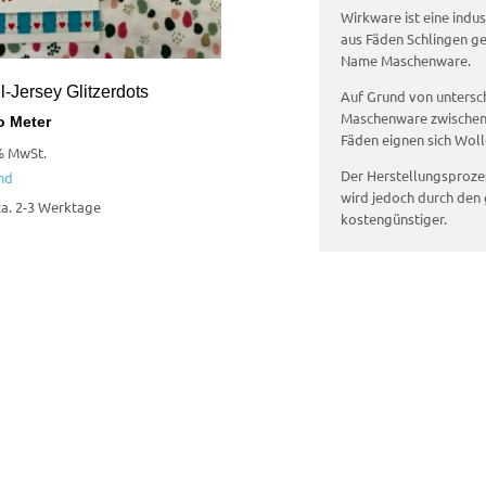
Wirkware ist eine indu
aus Fäden Schlingen g
Name Maschenware.
-Jersey Glitzerdots
Auf Grund von untersch
Maschenware zwischen 
o Meter
Fäden eignen sich Woll
% MwSt.
Der Herstellungsprozes
nd
wird jedoch durch den 
 ca. 2-3 Werktage
kostengünstiger.