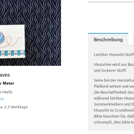
Beschreibung
Leichter Musselin Stoff
Musseline wird aus Baum
und lockerer Stoff.
aves
Seine bei der Herstell
o Meter
fließend wirken und wei
% MwSt.
Die Beschaffenheit de
während leichter Musse
nd
Sommerkleidern und Da
 ca. 2-3 Werktage
Musselin zu Grundbezü
Bitte beachten Sie, d
schrumpft, dies bitte b