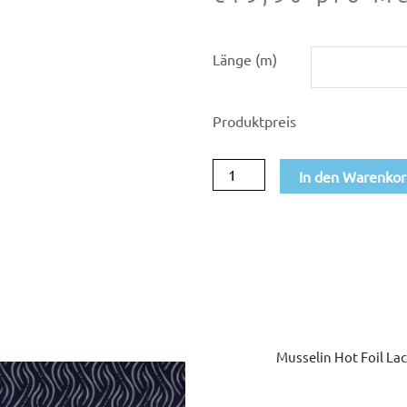
Musselin
Länge (m)
Hot
foil
Produktpreis
lachs
015
In den Warenko
Menge
Musselin Hot Foil La