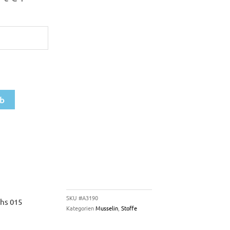
rb
SKU
#A3190
chs 015
Kategorien
Musselin
,
Stoffe