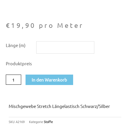
€
19,90
pro Meter
Mischgewebe
Länge (m)
Stretch
längelastisch
Produktpreis
schwarz/silber
Menge
In den Warenkorb
Mischgewebe Stretch Längelastisch Schwarz/silber
SKU
A2169
Kategorie
Stoffe