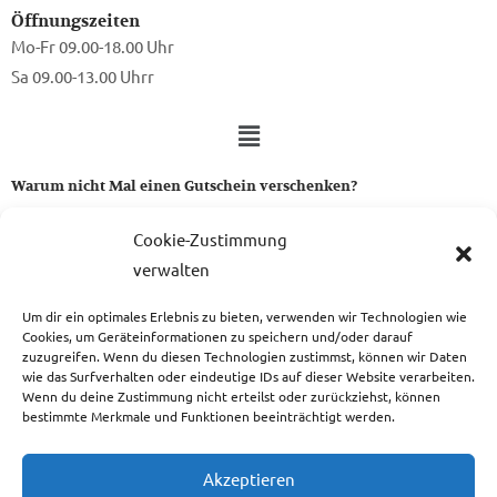
Öffnungszeiten
Mo-Fr 09.00-18.00 Uhr
Sa 09.00-13.00 Uhrr
Warum nicht Mal einen Gutschein verschenken?
Ein Gutschein von uns ist das perfekte Geschenk für alle Stoff-
Cookie-Zustimmung
und Nähbegeisterten.
verwalten
Um dir ein optimales Erlebnis zu bieten, verwenden wir Technologien wie
zum Gutschein
Cookies, um Geräteinformationen zu speichern und/oder darauf
zuzugreifen. Wenn du diesen Technologien zustimmst, können wir Daten
wie das Surfverhalten oder eindeutige IDs auf dieser Website verarbeiten.
Wenn du deine Zustimmung nicht erteilst oder zurückziehst, können
bestimmte Merkmale und Funktionen beeinträchtigt werden.
Copyright © 2026 Das Atelier
Akzeptieren