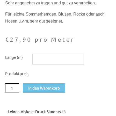
Sehr angenehm zu tragen und gut zu verarbeiten.
Für leichte Sommerhemden, Blusen, Röcke oder auch
Hosen u.v.m. sehr gut geeignet.
€
27,90
pro Meter
Leinen-
Länge (m)
Viskose
Druck
Produktpreis
Simone/48
Menge
In den Warenkorb
Leinen-Viskose Druck Simone/48