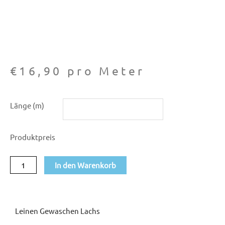
€
16,90
pro Meter
Leinen
Länge (m)
gewaschen
lachs
Produktpreis
Menge
In den Warenkorb
Leinen Gewaschen Lachs