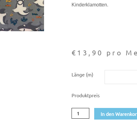
Kinderklamotten.
€
13,90
pro Me
Baumwoll-
Länge (m)
Jersey
Hai
Produktpreis
Menge
In den Warenko