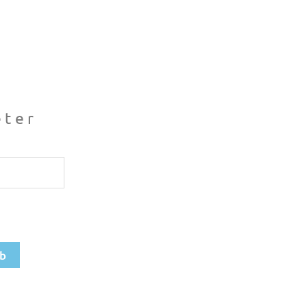
ter
rb