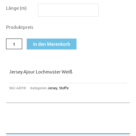
Jersey
Länge (m)
Ajour
Lochmuster
Produktpreis
weiß
Menge
In den Warenkorb
Jersey Ajour Lochmuster Weiß
SKU
A2018
Kategorien
Jersey
,
Stoffe