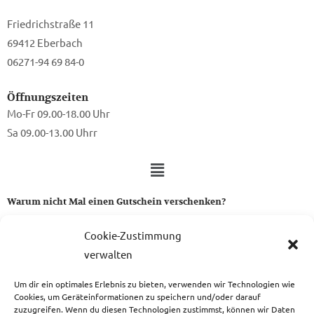
Friedrichstraße 11
69412 Eberbach
06271-94 69 84-0
Öffnungszeiten
Mo-Fr 09.00-18.00 Uhr
Sa 09.00-13.00 Uhrr
Warum nicht Mal einen Gutschein verschenken?
Ein Gutschein von uns ist das perfekte Geschenk für alle Stoff-
Cookie-Zustimmung
und Nähbegeisterten.
verwalten
Um dir ein optimales Erlebnis zu bieten, verwenden wir Technologien wie
zum Gutschein
Cookies, um Geräteinformationen zu speichern und/oder darauf
zuzugreifen. Wenn du diesen Technologien zustimmst, können wir Daten