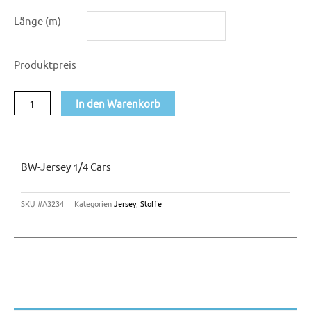
BW-
Länge (m)
Jersey
1/4
Produktpreis
Cars
Menge
In den Warenkorb
BW-Jersey 1/4 Cars
SKU
#A3234
Kategorien
Jersey
,
Stoffe