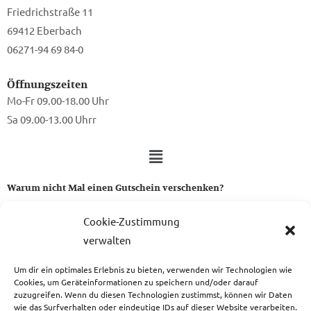
Friedrichstraße 11
69412 Eberbach
06271-94 69 84-0
Öffnungszeiten
Mo-Fr 09.00-18.00 Uhr
Sa 09.00-13.00 Uhrr
Warum nicht Mal einen Gutschein verschenken?
Ein Gutschein von uns ist das perfekte Geschenk für alle Stoff-
Cookie-Zustimmung
und Nähbegeisterten.
verwalten
Um dir ein optimales Erlebnis zu bieten, verwenden wir Technologien wie
zum Gutschein
Cookies, um Geräteinformationen zu speichern und/oder darauf
zuzugreifen. Wenn du diesen Technologien zustimmst, können wir Daten
wie das Surfverhalten oder eindeutige IDs auf dieser Website verarbeiten.