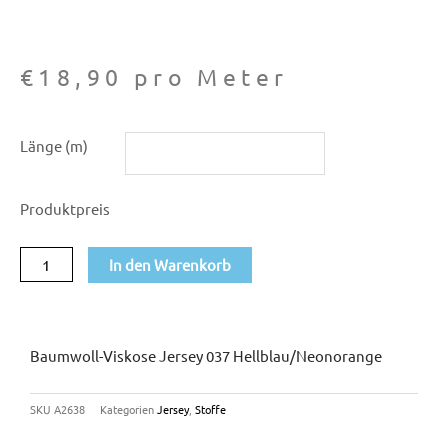
€
18,90
pro Meter
Baumwoll-
Länge (m)
Viskose
Jersey
Produktpreis
037
hellblau/neonorange
In den Warenkorb
Menge
Baumwoll-Viskose Jersey 037 Hellblau/neonorange
SKU
A2638
Kategorien
Jersey
,
Stoffe