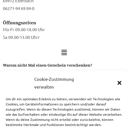
69412 Eberbach
06271-94 69 84-0
Öffnungszeiten
Mo-Fr 09.00-18.00 Uhr
Sa 09.00-13.00 Uhrr
Warum nicht Mal einen Gutschein verschenken?
Ein Gutschein von uns ist das perfekte Geschenk für alle Stoff-
Cookie-Zustimmung
und Nähbegeisterten.
verwalten
Um dir ein optimales Erlebnis zu bieten, verwenden wir Technologien wie
zum Gutschein
Cookies, um Geräteinformationen zu speichern und/oder darauf
zuzugreifen. Wenn du diesen Technologien zustimmst, können wir Daten
wie das Surfverhalten oder eindeutige IDs auf dieser Website verarbeiten.
Wenn du deine Zustimmung nicht erteilst oder zurückziehst, können
bestimmte Merkmale und Funktionen beeinträchtigt werden.
Copyright © 2026 Das Atelier