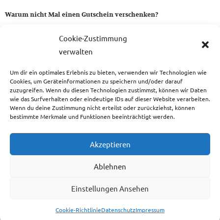
Warum nicht Mal einen Gutschein verschenken?
Ein Gutschein von uns ist das perfekte Geschenk für alle Stoff-
Cookie-Zustimmung
und Nähbegeisterten.
verwalten
Um dir ein optimales Erlebnis zu bieten, verwenden wir Technologien wie
zum Gutschein
Cookies, um Geräteinformationen zu speichern und/oder darauf
zuzugreifen. Wenn du diesen Technologien zustimmst, können wir Daten
wie das Surfverhalten oder eindeutige IDs auf dieser Website verarbeiten.
Wenn du deine Zustimmung nicht erteilst oder zurückziehst, können
bestimmte Merkmale und Funktionen beeinträchtigt werden.
Copyright © 2026 Das Atelier
Akzeptieren
Ablehnen
Einstellungen Ansehen
Cookie-Richtlinie
Datenschutz
Impressum