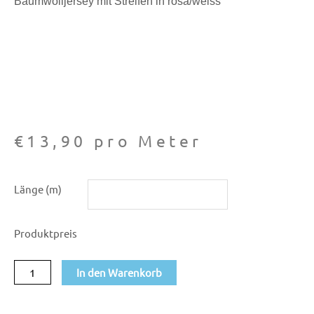
Baumwolljersey mit Streifen in rosa/weiss
€
13,90
pro Meter
Jersey
Länge (m)
Ringelstreifen
rosa/weiss
Produktpreis
Menge
In den Warenkorb