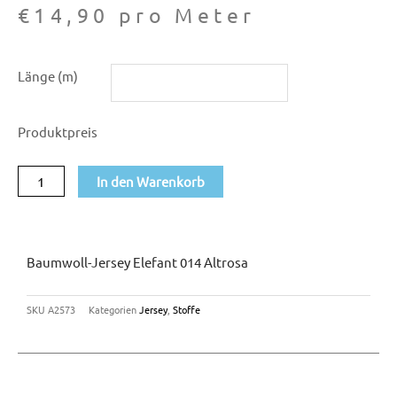
€
14,90
pro Meter
Baumwoll-
Länge (m)
Jersey
Elefant
Produktpreis
014
altrosa
In den Warenkorb
Menge
Baumwoll-Jersey Elefant 014 Altrosa
SKU
A2573
Kategorien
Jersey
,
Stoffe