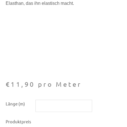
Elasthan, das ihn elastisch macht.
€
11,90
pro Meter
Stretch-
Länge (m)
Taft
8087
Produktpreis
mint