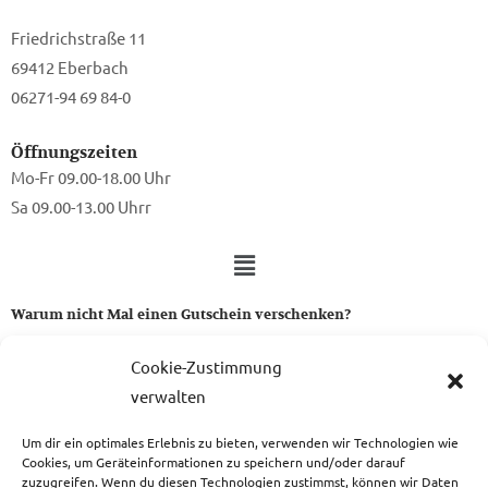
Friedrichstraße 11
69412 Eberbach
06271-94 69 84-0
Öffnungszeiten
Mo-Fr 09.00-18.00 Uhr
Sa 09.00-13.00 Uhrr
Warum nicht Mal einen Gutschein verschenken?
Ein Gutschein von uns ist das perfekte Geschenk für alle Stoff-
Cookie-Zustimmung
und Nähbegeisterten.
verwalten
Um dir ein optimales Erlebnis zu bieten, verwenden wir Technologien wie
zum Gutschein
Cookies, um Geräteinformationen zu speichern und/oder darauf
zuzugreifen. Wenn du diesen Technologien zustimmst, können wir Daten