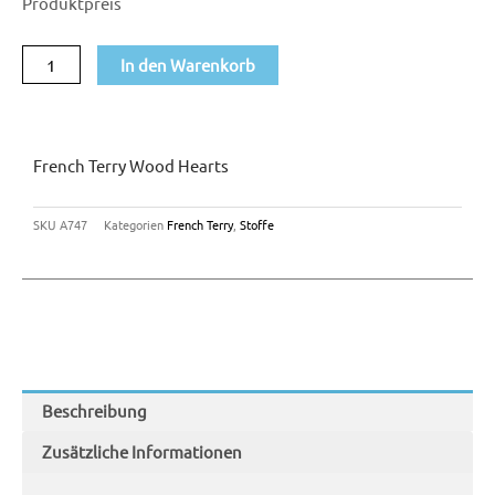
Produktpreis
Hearts
Menge
In den Warenkorb
French Terry Wood Hearts
SKU
A747
Kategorien
French Terry
,
Stoffe
Beschreibung
Zusätzliche Informationen