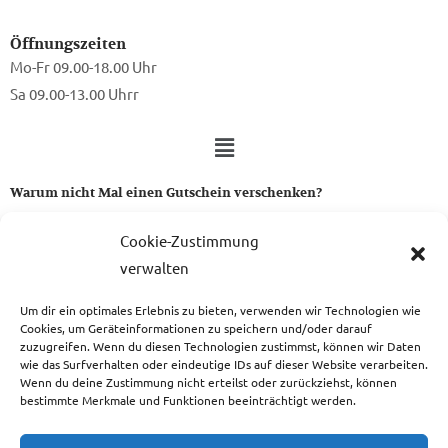
Öffnungszeiten
Mo-Fr 09.00-18.00 Uhr
Sa 09.00-13.00 Uhrr
Warum nicht Mal einen Gutschein verschenken?
Ein Gutschein von uns ist das perfekte Geschenk für alle Stoff-
Cookie-Zustimmung
und Nähbegeisterten.
verwalten
Um dir ein optimales Erlebnis zu bieten, verwenden wir Technologien wie
zum Gutschein
Cookies, um Geräteinformationen zu speichern und/oder darauf
zuzugreifen. Wenn du diesen Technologien zustimmst, können wir Daten
wie das Surfverhalten oder eindeutige IDs auf dieser Website verarbeiten.
Wenn du deine Zustimmung nicht erteilst oder zurückziehst, können
bestimmte Merkmale und Funktionen beeinträchtigt werden.
Copyright © 2026 Das Atelier