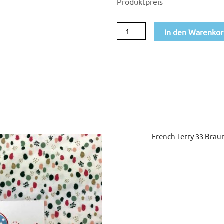
Produktpreis
braun
Menge
In den Warenko
French Terry 33 Brau