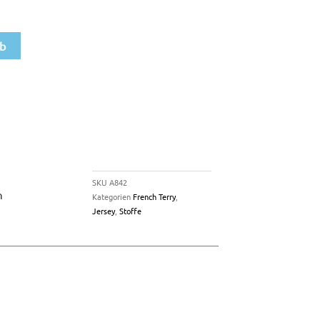
rb
SKU
A842
n
Kategorien
French Terry
,
Jersey
,
Stoffe