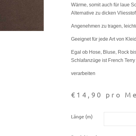
Wärme, somit auch für laue S
Alternative zu dicken Vliesstof
Angenehmen zu tragen, leichter
Geeignet für jede Art von Klei
Egal ob Hose, Bluse, Rock bi
Schlafanzüge ist French Terry 
verarbeiten
€
14,90
pro Me
French
Länge (m)
Terry
33