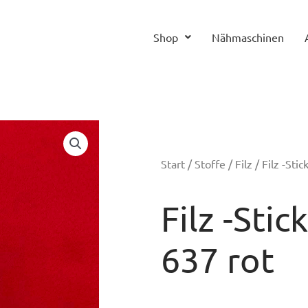
Shop
Nähmaschinen
Start
/
Stoffe
/
Filz
/ Filz -Sti
Filz -Sti
637 rot