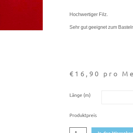
Hochwertiger Filz.
Sehr gut geeignet zum Bastel
€
16,90
pro Me
Filz
Länge (m)
-
Stick-
Produktpreis
Filz
1,1mm
In den Warenko