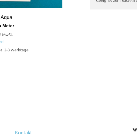
Geeignet zum Basteln u
 Aqua
 Meter
% MwSt.
nd
 ca. 2-3 Werktage
W
Kontakt