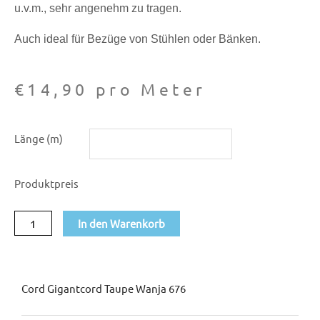
u.v.m., sehr angenehm zu tragen.
Auch ideal für Bezüge von Stühlen oder Bänken.
€
14,90
pro Meter
Cord
Länge (m)
Gigantcord
taupe
Produktpreis
Wanja
676
In den Warenkorb
Menge
Cord Gigantcord Taupe Wanja 676