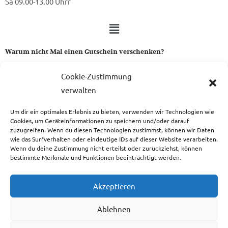
Sa 09.00-13.00 Uhrr
Warum nicht Mal einen Gutschein verschenken?
Ein Gutschein von uns ist das perfekte Geschenk für alle Stoff-
Cookie-Zustimmung
und Nähbegeisterten.
verwalten
Um dir ein optimales Erlebnis zu bieten, verwenden wir Technologien wie
zum Gutschein
Cookies, um Geräteinformationen zu speichern und/oder darauf
zuzugreifen. Wenn du diesen Technologien zustimmst, können wir Daten
wie das Surfverhalten oder eindeutige IDs auf dieser Website verarbeiten.
Wenn du deine Zustimmung nicht erteilst oder zurückziehst, können
bestimmte Merkmale und Funktionen beeinträchtigt werden.
Copyright © 2026 Das Atelier
Akzeptieren
Ablehnen