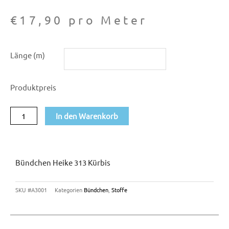
€
17,90
pro Meter
Bündchen
Länge (m)
Heike
313
Produktpreis
kürbis
Menge
In den Warenkorb
Bündchen Heike 313 Kürbis
SKU
#A3001
Kategorien
Bündchen
,
Stoffe