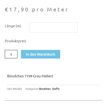
€
17,90
pro Meter
Bündchen
Länge (m)
7199
grau
Produktpreis
meliert
Menge
In den Warenkorb
Bündchen 7199 Grau Meliert
SKU
#A2683
Kategorien
Bündchen
,
Stoffe