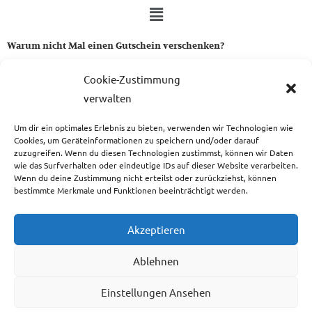
Warum nicht Mal einen Gutschein verschenken?
Ein Gutschein von uns ist das perfekte Geschenk für alle Stoff-
Cookie-Zustimmung
und Nähbegeisterten.
verwalten
Um dir ein optimales Erlebnis zu bieten, verwenden wir Technologien wie
zum Gutschein
Cookies, um Geräteinformationen zu speichern und/oder darauf
zuzugreifen. Wenn du diesen Technologien zustimmst, können wir Daten
wie das Surfverhalten oder eindeutige IDs auf dieser Website verarbeiten.
Wenn du deine Zustimmung nicht erteilst oder zurückziehst, können
bestimmte Merkmale und Funktionen beeinträchtigt werden.
Copyright © 2026 Das Atelier
Akzeptieren
Ablehnen
Einstellungen Ansehen