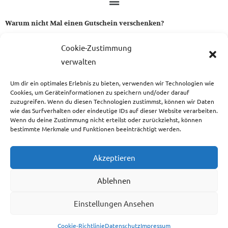
Warum nicht Mal einen Gutschein verschenken?
Ein Gutschein von uns ist das perfekte Geschenk für alle Stoff-
Cookie-Zustimmung
und Nähbegeisterten.
verwalten
Um dir ein optimales Erlebnis zu bieten, verwenden wir Technologien wie
zum Gutschein
Cookies, um Geräteinformationen zu speichern und/oder darauf
zuzugreifen. Wenn du diesen Technologien zustimmst, können wir Daten
wie das Surfverhalten oder eindeutige IDs auf dieser Website verarbeiten.
Wenn du deine Zustimmung nicht erteilst oder zurückziehst, können
bestimmte Merkmale und Funktionen beeinträchtigt werden.
Copyright © 2026 Das Atelier
Akzeptieren
Ablehnen
Einstellungen Ansehen
Cookie-Richtlinie
Datenschutz
Impressum