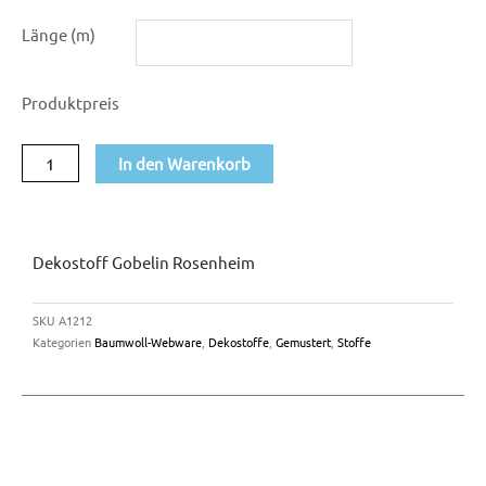
Dekostoff
Länge (m)
Gobelin
Rosenheim
Produktpreis
Menge
In den Warenkorb
Dekostoff Gobelin Rosenheim
SKU
A1212
Kategorien
Baumwoll-Webware
,
Dekostoffe
,
Gemustert
,
Stoffe