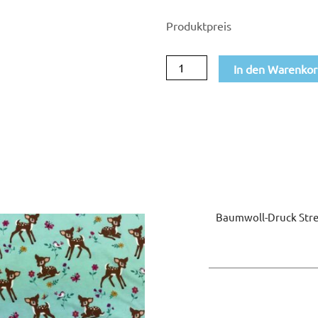
Streifen
Produktpreis
011
mint
In den Warenko
Menge
Baumwoll-Druck Stre