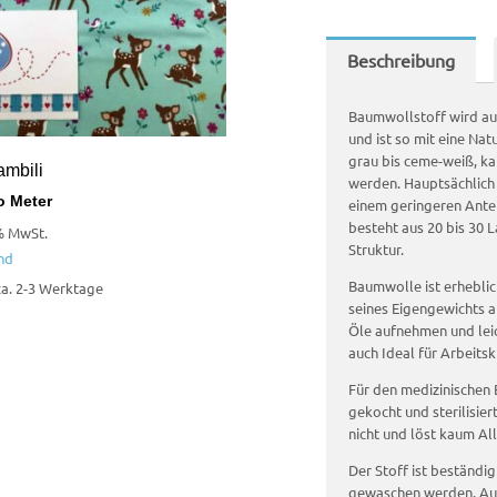
Beschreibung
Baumwollstoff wird a
und ist so mit eine Nat
grau bis ceme-weiß, ka
ambili
werden. Hauptsächlich 
o Meter
einem geringeren Antei
besteht aus 20 bis 30 
% MwSt.
Struktur.
nd
Baumwolle ist erheblic
 ca. 2-3 Werktage
seines Eigengewichts 
Öle aufnehmen und leic
auch Ideal für Arbeitsk
Für den medizinischen 
gekocht und sterilisie
nicht und löst kaum All
Der Stoff ist beständi
gewaschen werden. Au0