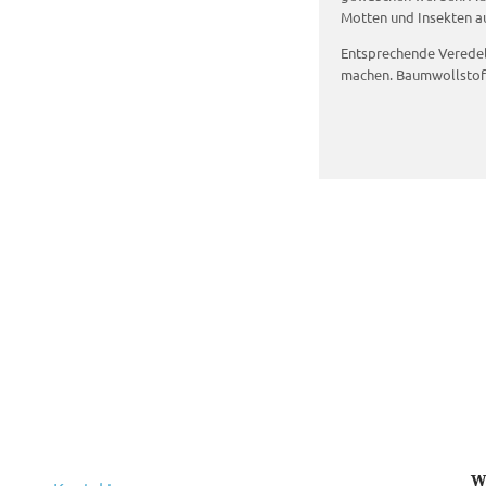
Motten und Insekten au
Entsprechende Veredel
machen. Baumwollstoff
W