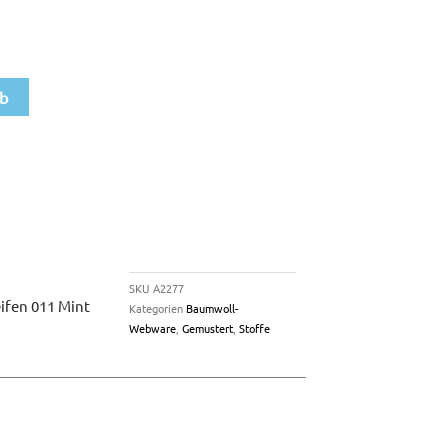
rb
SKU
A2277
ifen 011 Mint
Kategorien
Baumwoll-
Webware
,
Gemustert
,
Stoffe