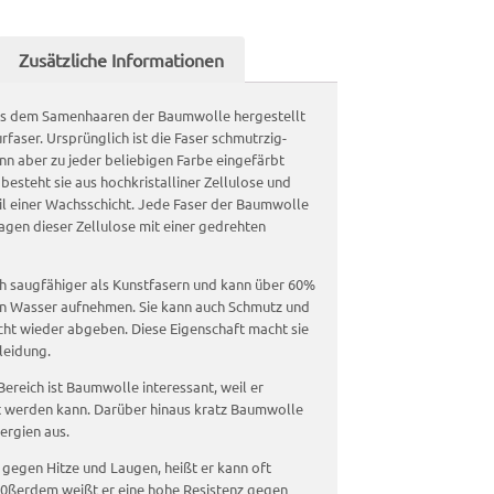
Zusätzliche Informationen
us dem Samenhaaren der Baumwolle hergestellt
urfaser. Ursprünglich ist die Faser schmutrzig-
nn aber zu jeder beliebigen Farbe eingefärbt
besteht sie aus hochkristalliner Zellulose und
l einer Wachsschicht. Jede Faser der Baumwolle
Lagen dieser Zellulose mit einer gedrehten
h saugfähiger als Kunstfasern und kann über 60%
an Wasser aufnehmen. Sie kann auch Schmutz und
ht wieder abgeben. Diese Eigenschaft macht sie
leidung.
Bereich ist Baumwolle interessant, weil er
rt werden kann. Darüber hinaus kratz Baumwolle
ergien aus.
g gegen Hitze und Laugen, heißt er kann oft
ßerdem weißt er eine hohe Resistenz gegen