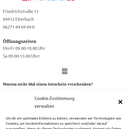
Friedrichstraße 11
69412 Eberbach
06271-94 69 84-0
Öffnungszeiten
Mo-Fr 09.00-18.00 Uhr
Sa 09.00-13.00 Uhrr
Warum nicht Mal einen Gutschein verschenken?
Ein Gutschein von uns ist das perfekte Geschenk für alle Stoff-
Cookie-Zustimmung
und Nähbegeisterten.
verwalten
Um dir ein optimales Erlebnis zu bieten, verwenden wir Technologien wie
zum Gutschein
Cookies, um Geräteinformationen zu speichern und/oder darauf
zuzugreifen. Wenn du diesen Technologien zustimmst, können wir Daten