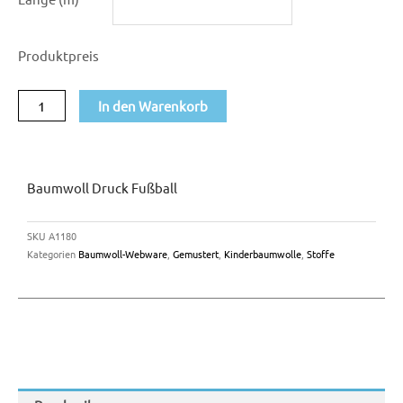
Druck
Fußball
Produktpreis
Menge
In den Warenkorb
Baumwoll Druck Fußball
SKU
A1180
Kategorien
Baumwoll-Webware
,
Gemustert
,
Kinderbaumwolle
,
Stoffe