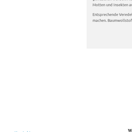
Motten und Insekten au
Entsprechende Veredel
machen. Baumwollstoff
W