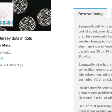
Beschreibung
Baumwollstoff wird a
und ist so mit eine Nat
grau bis ceme-weiß, ka
ersey dots in dots
werden. Hauptsächlich 
o Meter
einem geringeren Antei
besteht aus 20 bis 30 
% MwSt.
Struktur.
nd
Baumwolle ist erheblic
 ca. 2-3 Werktage
seines Eigengewichts 
Öle aufnehmen und leic
auch Ideal für Arbeitsk
Für den medizinischen 
gekocht und sterilisie
nicht und löst kaum All
Der Stoff ist beständi
gewaschen werden. Au0