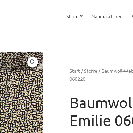
Shop
Nähmaschinen
Start
/
Stoffe
/
Baumwoll-We
060220
Baumwoll
Emilie 0