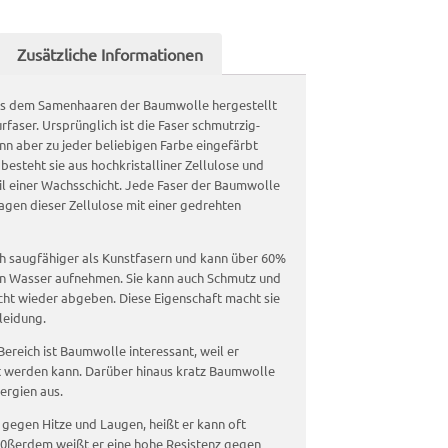
Zusätzliche Informationen
us dem Samenhaaren der Baumwolle hergestellt
urfaser. Ursprünglich ist die Faser schmutrzig-
nn aber zu jeder beliebigen Farbe eingefärbt
besteht sie aus hochkristalliner Zellulose und
l einer Wachsschicht. Jede Faser der Baumwolle
Lagen dieser Zellulose mit einer gedrehten
h saugfähiger als Kunstfasern und kann über 60%
an Wasser aufnehmen. Sie kann auch Schmutz und
ht wieder abgeben. Diese Eigenschaft macht sie
leidung.
Bereich ist Baumwolle interessant, weil er
rt werden kann. Darüber hinaus kratz Baumwolle
ergien aus.
g gegen Hitze und Laugen, heißt er kann oft
ßerdem weißt er eine hohe Resistenz gegen