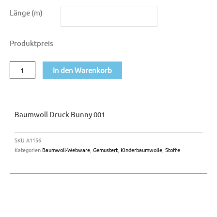
Baumwoll
Länge (m)
Druck
Bunny
Produktpreis
001
Menge
In den Warenkorb
Baumwoll Druck Bunny 001
SKU
A1156
Kategorien
Baumwoll-Webware
,
Gemustert
,
Kinderbaumwolle
,
Stoffe