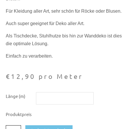
Für Kleidung aller Art, sehr schön für Röcke oder Blusen.
Auch super geeignet für Deko aller Art.
Als Tischdecke, Stuhlhutze bis hin zur Wanddeko ist dies
die optimale Lösung.
Einfach zu verarbeiten.
€
12,90
pro Meter
Baumwoll-
Länge (m)
Druck
Blüten
Produktpreis
972
Menge