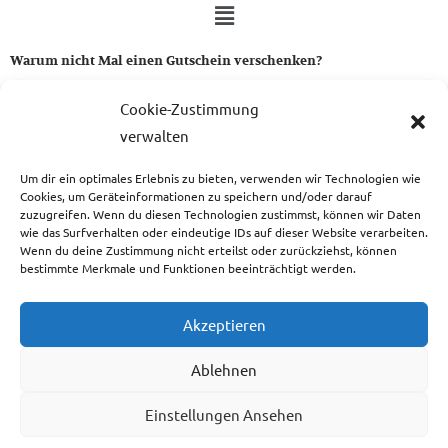
Warum nicht Mal einen Gutschein verschenken?
Ein Gutschein von uns ist das perfekte Geschenk für alle Stoff-
Cookie-Zustimmung
und Nähbegeisterten.
verwalten
Um dir ein optimales Erlebnis zu bieten, verwenden wir Technologien wie
zum Gutschein
Cookies, um Geräteinformationen zu speichern und/oder darauf
zuzugreifen. Wenn du diesen Technologien zustimmst, können wir Daten
wie das Surfverhalten oder eindeutige IDs auf dieser Website verarbeiten.
Wenn du deine Zustimmung nicht erteilst oder zurückziehst, können
bestimmte Merkmale und Funktionen beeinträchtigt werden.
Copyright © 2026 Das Atelier
Akzeptieren
Ablehnen
Einstellungen Ansehen