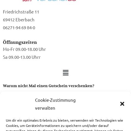
Friedrichstraße 11
69412 Eberbach
06271-94 69 84-0
Öffnungszeiten
Mo-Fr 09.00-18.00 Uhr
Sa 09.00-13.00 Uhrr
Warum nicht Mal einen Gutschein verschenken?
Ein Gutschein von uns ist das perfekte Geschenk für alle Stoff-
Cookie-Zustimmung
und Nähbegeisterten.
verwalten
Um dir ein optimales Erlebnis zu bieten, verwenden wir Technologien wie
zum Gutschein
Cookies, um Geräteinformationen zu speichern und/oder darauf
zuzugreifen. Wenn du diesen Technologien zustimmst, können wir Daten