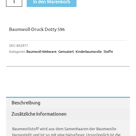
In den Warenkorb
Baumwoll-Druck Dotty 596
SKU
#A2817
Kategorien
Baumwoll-Webware
,
Gemustert
,
Kinderbaumwolle
,
Stoffe
Beschreibung
Zusätzliche Informationen
Baumwollstoff wird aus dem Samenhaaren der Baumwolle
hergestellt und ist so mit eine Naturfaser. Ursprünglich ist die