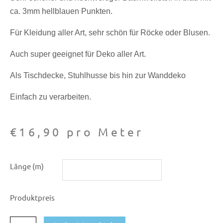
ca. 3mm hellblauen Punkten.
Für Kleidung aller Art, sehr schön für Röcke oder Blusen.
Auch super geeignet für Deko aller Art.
Als Tischdecke, Stuhlhusse bis hin zur Wanddeko
Einfach zu verarbeiten.
€
16,90
pro Meter
Baumwoll-
Länge (m)
Druck
Dotty
Produktpreis
596
Menge