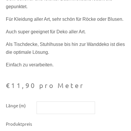
gepunktet.
Für Kleidung aller Art, sehr schön für Röcke oder Blusen.
Auch super geeignet für Deko aller Art.
Als Tischdecke, Stuhlhusse bis hin zur Wanddeko ist dies
die optimale Lösung.
Einfach zu verarbeiten.
€
11,90
pro Meter
Baumwoll-
Länge (m)
Druck
021
Produktpreis
Big