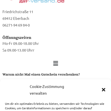
Friedrichstraße 11
69412 Eberbach
06271-94 69 84-0
Öffnungszeiten
Mo-Fr 09.00-18.00 Uhr
Sa 09.00-13.00 Uhrr
Warum nicht Mal einen Gutschein verschenken?
Ein Gutschein von uns ist das perfekte Geschenk für alle Stoff-
Cookie-Zustimmung
und Nähbegeisterten.
verwalten
Um dir ein optimales Erlebnis zu bieten, verwenden wir Technologien wie
zum Gutschein
Cookies, um Geräteinformationen zu speichern und/oder darauf