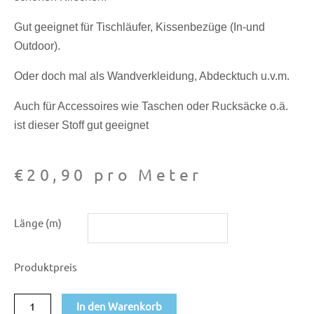
Gut geeignet für Tischläufer, Kissenbezüge (In-und
Outdoor).
Oder doch mal als Wandverkleidung, Abdecktuch u.v.m.
Auch für Accessoires wie Taschen oder Rucksäcke o.ä.
ist dieser Stoff gut geeignet
€
20,90
pro Meter
Dekostoff
Länge (m)
Canvas
Kirschen
Produktpreis
961
Menge
In den Warenkorb