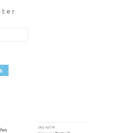
ter
rb
SKU
A2174
pfen