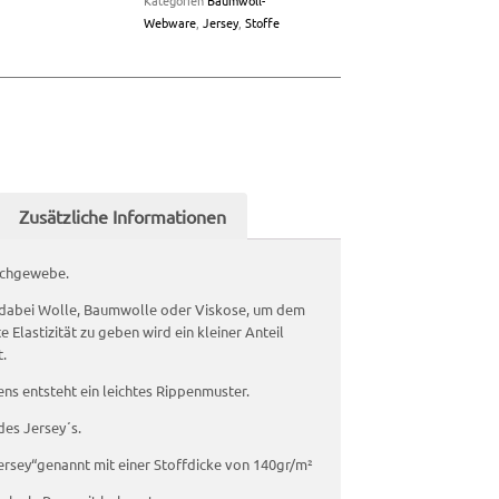
Kategorien
Baumwoll-
Webware
,
Jersey
,
Stoffe
Zusätzliche Informationen
ischgewebe.
dabei Wolle, Baumwolle oder Viskose, um dem
Elastizität zu geben wird ein kleiner Anteil
.
ns entsteht ein leichtes Rippenmuster.
des Jersey´s.
Jersey“genannt mit einer Stoffdicke von 140gr/m²