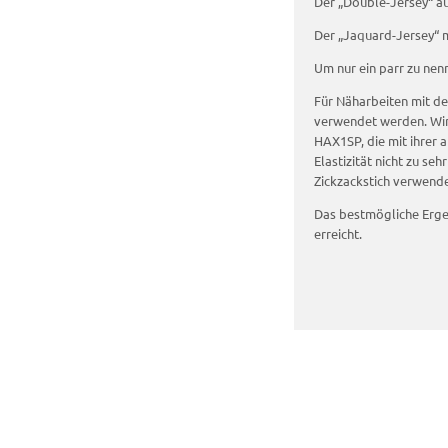
Der „Double-Jersey“ a
Der „Jaquard-Jersey“ m
Um nur ein parr zu nen
Für Näharbeiten mit de
verwendet werden. Wir
HAX1SP, die mit ihrer a
Elastizität nicht zu se
Zickzackstich verwend
Das bestmögliche Erge
erreicht.