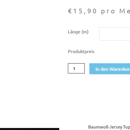
€
15,90
pro Me
Baumwoll-
Länge (m)
Jersey
Tupfen
Produktpreis
weiß/schwarz
Menge
In den Warenko
Baumwoll-Jersey Tu